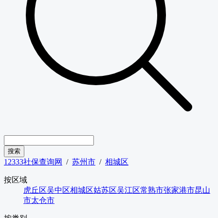
12333社保查询网
/
苏州市
/
相城区
按区域
虎丘区
吴中区
相城区
姑苏区
吴江区
常熟市
张家港市
昆山
市
太仓市