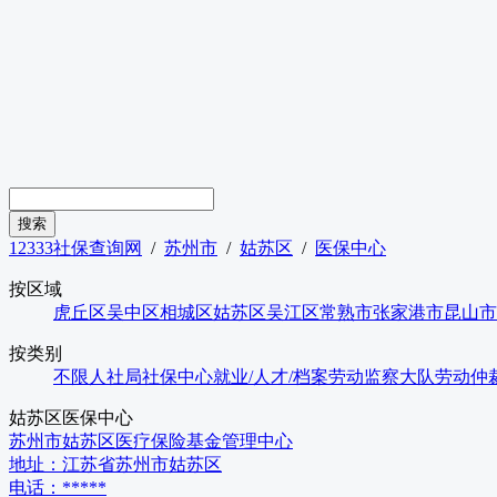
12333社保查询网
/
苏州市
/
姑苏区
/
医保中心
按区域
虎丘区
吴中区
相城区
姑苏区
吴江区
常熟市
张家港市
昆山市
按类别
不限
人社局
社保中心
就业/人才/档案
劳动监察大队
劳动仲
姑苏区
医保中心
苏州市姑苏区医疗保险基金管理中心
地址：
江苏省苏州市姑苏区
电话：
*****