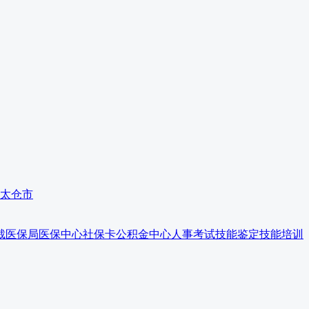
太仓市
裁
医保局
医保中心
社保卡
公积金中心
人事考试
技能鉴定
技能培训