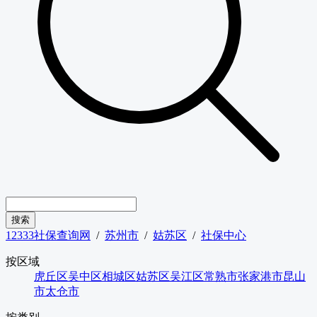
12333社保查询网
/
苏州市
/
姑苏区
/
社保中心
按区域
虎丘区
吴中区
相城区
姑苏区
吴江区
常熟市
张家港市
昆山
市
太仓市