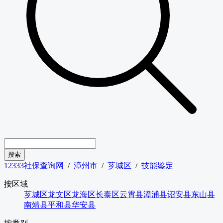
12333社保查询网
/
漳州市
/
芗城区
/
技能鉴定
按区域
芗城区
龙文区
龙海区
长泰区
云霄县
漳浦县
诏安县
东山县
南靖县
平和县
华安县