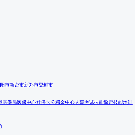
阳市
新密市
新郑市
登封市
裁
医保局
医保中心
社保卡
公积金中心
人事考试
技能鉴定
技能培训
角