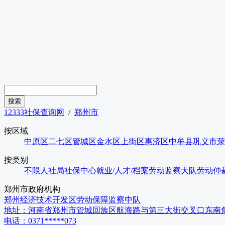
12333社保查询网
/
郑州市
按区域
中原区
二七区
管城区
金水区
上街区
惠济区
中牟县
巩义市
荥
按类别
不限
人社局
社保中心
就业/人才/档案
劳动监察大队
劳动仲
郑州市
政府机构
郑州经济技术开发区劳动保障监察中队
地址：
河南省郑州市管城回族区航海路与第三大街交叉口东南
电话：
0371*****073