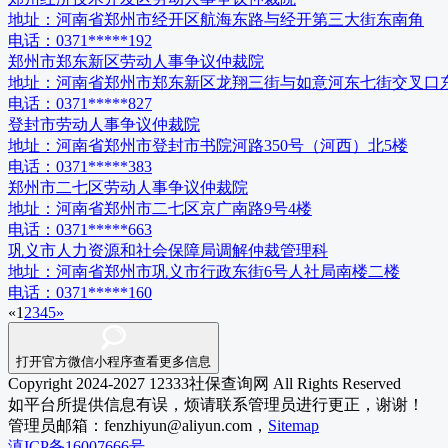
地址：
河南省郑州市经开区航海东路与经开第三大街东南角
电话：
0371*****192
郑州市郑东新区劳动人事争议仲裁院
地址：
河南省郑州市郑东新区龙翔三街与如意河东七街交叉口东1
电话：
0371*****827
登封市劳动人事争议仲裁院
地址：
河南省郑州市登封市书院河路350号（河西）北5楼
电话：
0371*****383
郑州市二七区劳动人事争议仲裁院
地址：
河南省郑州市二七区京广南路9号4楼
电话：
0371*****663
巩义市人力资源和社会保障局调解仲裁管理科
地址：
河南省郑州市巩义市行政东街6号人社局南楼二楼
电话：
0371*****160
«
1
2
3
4
5
»
打开官方微信小程序查看更多信息
Copyright 2024-2027 12333社保查询网 All Rights Reserved
如平台所提供信息有误，烦请联系管理员进行更正，谢谢！
管理员邮箱：fenzhiyun@aliyun.com，
Sitemap
滇ICP备16007666号