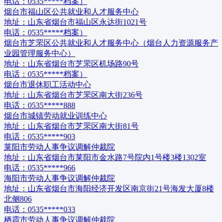
电话：
0535*****档案）
烟台市福山区公共就业和人才服务中心
地址：
山东省烟台市福山区永达街1021号
电话：
0535*****档案）
烟台市芝罘区公共就业和人才服务中心（烟台人力资源服务产
业园管理服务中心）
地址：
山东省烟台市芝罘区机场路90号
电话：
0535*****档案）
烟台市退休职工活动中心
地址：
山东省烟台市芝罘区南大街236号
电话：
0535*****888
烟台市城镇劳动就业训练中心
地址：
山东省烟台市芝罘区南大街81号
电话：
0535*****903
莱阳市劳动人事争议调解仲裁院
地址：
山东省烟台市莱阳市金水路7号院内1号楼3楼1302室
电话：
0535*****966
海阳市劳动人事争议调解仲裁院
地址：
山东省烟台市海阳经济开发区南京街21号海发大厦8楼
北侧806
电话：
0535*****033
栖霞市劳动人事争议调解仲裁院