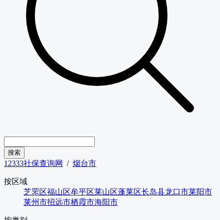
12333社保查询网
/
烟台市
按区域
芝罘区
福山区
牟平区
莱山区
蓬莱区
长岛县
龙口市
莱阳市
莱州市
招远市
栖霞市
海阳市