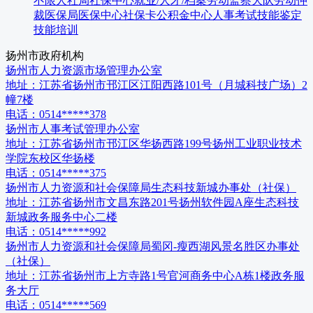
不限
人社局
社保中心
就业/人才/档案
劳动监察大队
劳动仲
裁
医保局
医保中心
社保卡
公积金中心
人事考试
技能鉴定
技能培训
扬州市
政府机构
扬州市人力资源市场管理办公室
地址：
江苏省扬州市邗江区江阳西路101号（月城科技广场）2
幢7楼
电话：
0514*****378
扬州市人事考试管理办公室
地址：
江苏省扬州市邗江区华扬西路199号扬州工业职业技术
学院东校区华扬楼
电话：
0514*****375
扬州市人力资源和社会保障局生态科技新城办事处（社保）
地址：
江苏省扬州市文昌东路201号扬州软件园A座生态科技
新城政务服务中心二楼
电话：
0514*****992
扬州市人力资源和社会保障局蜀冈-瘦西湖风景名胜区办事处
（社保）
地址：
江苏省扬州市上方寺路1号官河商务中心A栋1楼政务服
务大厅
电话：
0514*****569