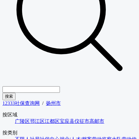
12333社保查询网
/
扬州市
按区域
广陵区
邗江区
江都区
宝应县
仪征市
高邮市
按类别