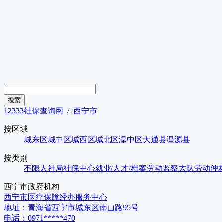
12333社保查询网
/
西宁市
按区域
城东区
城中区
城西区
城北区
湟中区
大通县
湟源县
按类别
不限
人社局
社保中心
就业/人才/档案
劳动监察大队
劳动仲
西宁市
政府机构
西宁市医疗保障经办服务中心
地址：
青海省西宁市城东区南山路95号
电话：
0971*****470