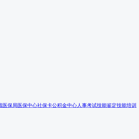
裁
医保局
医保中心
社保卡
公积金中心
人事考试
技能鉴定
技能培训