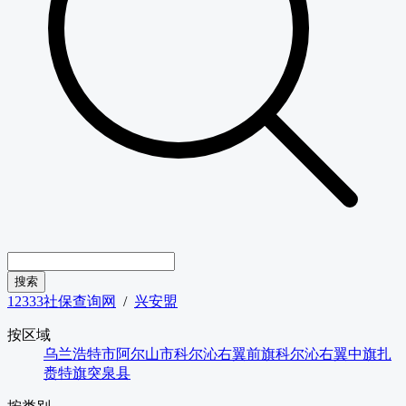
12333社保查询网
/
兴安盟
按区域
乌兰浩特市
阿尔山市
科尔沁右翼前旗
科尔沁右翼中旗
扎
赉特旗
突泉县