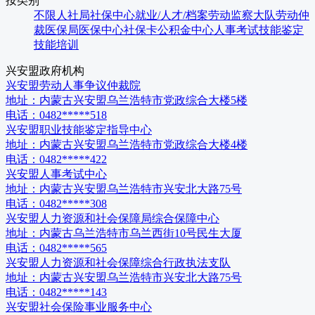
按类别
不限
人社局
社保中心
就业/人才/档案
劳动监察大队
劳动仲
裁
医保局
医保中心
社保卡
公积金中心
人事考试
技能鉴定
技能培训
兴安盟
政府机构
兴安盟劳动人事争议仲裁院
地址：
内蒙古兴安盟乌兰浩特市党政综合大楼5楼
电话：
0482*****518
兴安盟职业技能鉴定指导中心
地址：
内蒙古兴安盟乌兰浩特市党政综合大楼4楼
电话：
0482*****422
兴安盟人事考试中心
地址：
内蒙古兴安盟乌兰浩特市兴安北大路75号
电话：
0482*****308
兴安盟人力资源和社会保障局综合保障中心
地址：
内蒙古乌兰浩特市乌兰西街10号民生大厦
电话：
0482*****565
兴安盟人力资源和社会保障综合行政执法支队
地址：
内蒙古兴安盟乌兰浩特市兴安北大路75号
电话：
0482*****143
兴安盟社会保险事业服务中心