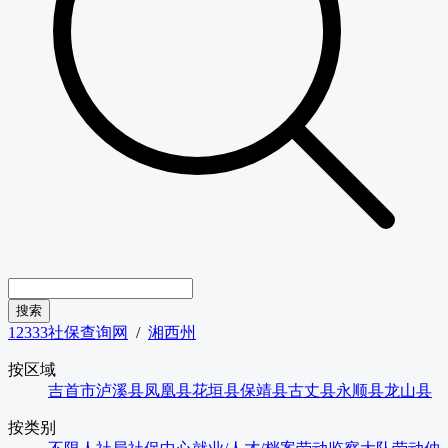
12333社保查询网
/
湘西州
按区域
吉首市
泸溪县
凤凰县
花垣县
保靖县
古丈县
永顺县
龙山县
按类别