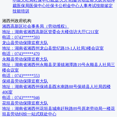
不限
人社局
社保中心
就业/人才/档案
劳动监察大队
劳动仲
裁
医保局
医保中心
社保卡
公积金中心
人事考试
技能鉴定
技能培训
湘西州
政府机构
湘西高新区社会事务局（劳动维权）
地址：
湖南省湘西高新区管委会大楼信访大厅C211室
电话：
0743*****593
龙山县劳动保障监察大队
地址：
湖南省湘西州龙山县世纪路19-1人社局3楼会议室
电话：
0743*****470
永顺县劳动保障监察大队
地址：
湖南省湘西州永顺县灵溪镇湘潭路19号永顺县人社局三
楼会议室
电话：
0743*****553
保靖县劳动保障监察大队
地址：
湖南省湘西州保靖县酉水南路88号保靖县人社局四楼
406室
电话：
0743*****946
花垣县劳动保障监察大队
地址：
湖南省湘西州花垣县城南赶秋路89号原老劳动局一楼花
垣县劳动纠纷一站式联处中心