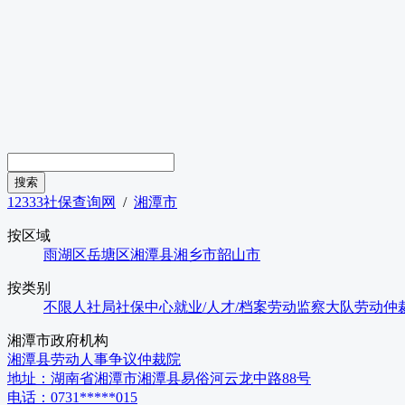
12333社保查询网
/
湘潭市
按区域
雨湖区
岳塘区
湘潭县
湘乡市
韶山市
按类别
不限
人社局
社保中心
就业/人才/档案
劳动监察大队
劳动仲
湘潭市
政府机构
湘潭县劳动人事争议仲裁院
地址：
湖南省湘潭市湘潭县易俗河云龙中路88号
电话：
0731*****015