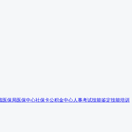
裁
医保局
医保中心
社保卡
公积金中心
人事考试
技能鉴定
技能培训