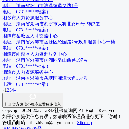
地址：
湖南省韶山市清溪镇遵义路1号
电话：
0731*****档案）
湘乡市人力资源服务中心
地址：
湖南省湖南省湘乡市大将北路60号B栋2层
电话：
0731*****档案）
湘潭市岳塘区人才交流中心
地址：
湖南省湘潭市岳塘区沁园路2号政务服务中心一楼
电话：
0731*****档案）
湘潭市雨湖区人力资源服务中心
地址：
湖南省湘潭市雨湖区韶山西路197号
电话：
0731*****档案）
湘潭市人力资源服务中心
地址：
湖南省湘潭市岳塘区湘潭大道157号
电话：
0731*****档案）
«
1
2
3
4
»
打开官方微信小程序查看更多信息
Copyright 2024-2027 12333社保查询网 All Rights Reserved
如平台所提供信息有误，烦请联系管理员进行更正，谢谢！
管理员邮箱：fenzhiyun@aliyun.com，
Sitemap
滇ICP备16007666号