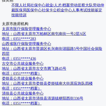
按类别
不限
人社局
社保中心
就业/人才/档案
劳动监察大队
劳动仲
裁
医保局
医保中心
社保卡
公积金中心
人事考试
技能鉴定
技能培训
太原市
政府机构
太原市医疗保险管理服务中心
地址：
山西省太原市万柏林区南屯南街一号2层A区
电话：
0351*****283
山西省医疗保险管理服务中心
地址：
山西省太原市晋源区长兴南街谐园路5号中国社会保险
四层
电话：
0351*****436
古交市公共就业服务中心
地址：
山西省太原市古交市腾飞路45号
电话：
0351*****档案）
娄烦县公共就业服务中心
地址：
山西省太原市娄烦县娄烦镇南大街原应急队四楼
电话：
0351*****档案）
清徐县公共就业服务中心
地址：
山西省太原市清徐县清源镇梗阳西街336号
电话：
0351*****档案）