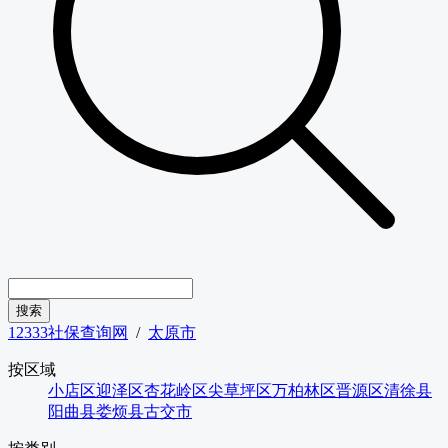
12333社保查询网
/
太原市
按区域
小店区
迎泽区
杏花岭区
尖草坪区
万柏林区
晋源区
清徐县
阳曲县
娄烦县
古交市