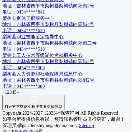
地址：
吉林省四平市梨树县梨树镇向阳街2号
电话：
0434*****841
梨树县退休干部服务中心
地址：
吉林省四平市梨树县梨树镇向阳街4号
电话：
0434*****629
梨树县职业技能鉴定指导中心
地址：
吉林省四平市梨树县梨树镇向阳街二号
电话：
0434*****518
梨树县工人技术等级岗位考核服务中心
地址：
吉林省四平市梨树县梨树镇向阳街2号
电话：
0434*****005
梨树县人力资源和社会保障局信息中心
地址：
吉林省四平市梨树县梨树镇向阳街2号
电话：
0434*****080
«
1
2
3
4
5
»
打开官方微信小程序查看更多信息
Copyright 2024-2027 12333社保查询网 All Rights Reserved
如平台所提供信息有误，烦请联系管理员进行更正，谢谢！
管理员邮箱：fenzhiyun@aliyun.com，
Sitemap
滇ICP备16007666号