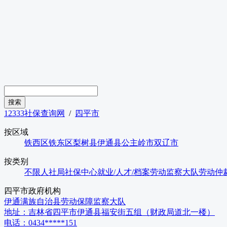
12333社保查询网
/
四平市
按区域
铁西区
铁东区
梨树县
伊通县
公主岭市
双辽市
按类别
不限
人社局
社保中心
就业/人才/档案
劳动监察大队
劳动仲
四平市
政府机构
伊通满族自治县劳动保障监察大队
地址：
吉林省四平市伊通县福安街五组（财政局道北一楼）
电话：
0434*****151