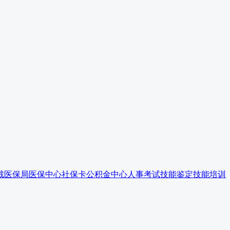
裁
医保局
医保中心
社保卡
公积金中心
人事考试
技能鉴定
技能培训