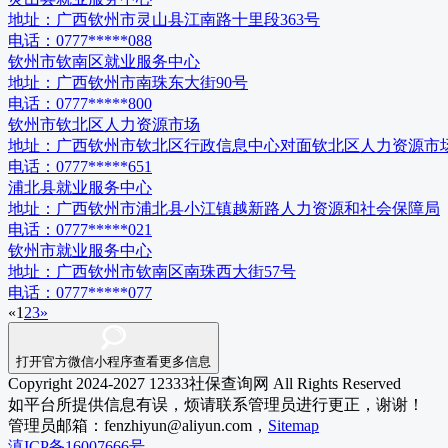
地址：
广西钦州市灵山县江南路十里段363号
电话：
0777*****088
钦州市钦南区就业服务中心
地址：
广西钦州市南珠东大街90号
电话：
0777*****800
钦州市钦北区人力资源市场
地址：
广西钦州市钦北区行政信息中心对面钦北区人力资源市
电话：
0777*****651
浦北县就业服务中心
地址：
广西钦州市浦北县小江镇越新路人力资源和社会保障局
电话：
0777*****021
钦州市就业服务中心
地址：
广西钦州市钦南区南珠西大街57号
电话：
0777*****077
«
1
2
3
»
打开官方微信小程序查看更多信息
Copyright 2024-2027 12333社保查询网 All Rights Reserved
如平台所提供信息有误，烦请联系管理员进行更正，谢谢！
管理员邮箱：fenzhiyun@aliyun.com，
Sitemap
滇ICP备16007666号