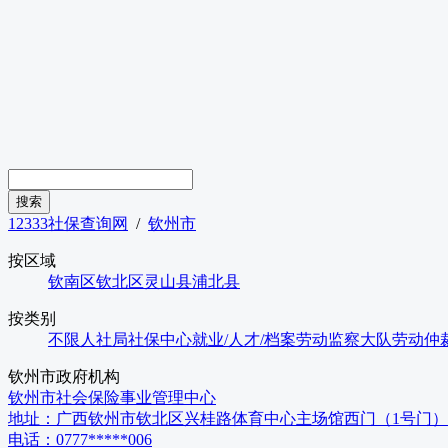
12333社保查询网
/
钦州市
按区域
钦南区
钦北区
灵山县
浦北县
按类别
不限
人社局
社保中心
就业/人才/档案
劳动监察大队
劳动仲
钦州市
政府机构
钦州市社会保险事业管理中心
地址：
广西钦州市钦北区兴桂路体育中心主场馆西门（1号门）
电话：
0777*****006