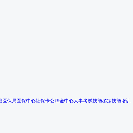
裁
医保局
医保中心
社保卡
公积金中心
人事考试
技能鉴定
技能培训