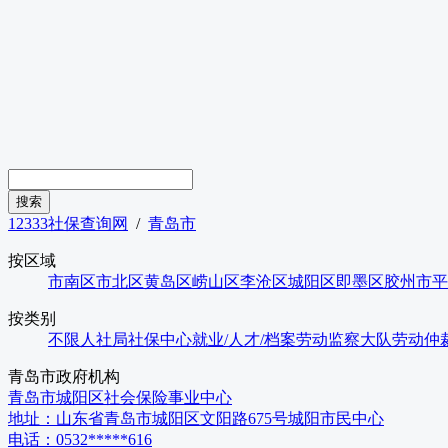
12333社保查询网
/
青岛市
按区域
市南区
市北区
黄岛区
崂山区
李沧区
城阳区
即墨区
胶州市
平
按类别
不限
人社局
社保中心
就业/人才/档案
劳动监察大队
劳动仲
青岛市
政府机构
青岛市城阳区社会保险事业中心
地址：
山东省青岛市城阳区文阳路675号城阳市民中心
电话：
0532*****616