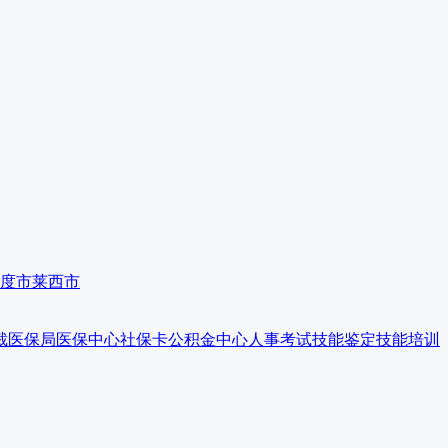
度市
莱西市
裁
医保局
医保中心
社保卡
公积金中心
人事考试
技能鉴定
技能培训