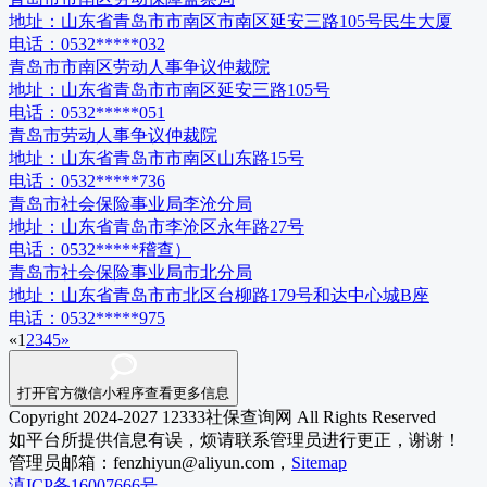
地址：
山东省青岛市市南区市南区延安三路105号民生大厦
电话：
0532*****032
青岛市市南区劳动人事争议仲裁院
地址：
山东省青岛市市南区延安三路105号
电话：
0532*****051
青岛市劳动人事争议仲裁院
地址：
山东省青岛市市南区山东路15号
电话：
0532*****736
青岛市社会保险事业局李沧分局
地址：
山东省青岛市李沧区永年路27号
电话：
0532*****稽查）
青岛市社会保险事业局市北分局
地址：
山东省青岛市市北区台柳路179号和达中心城B座
电话：
0532*****975
«
1
2
3
4
5
»
打开官方微信小程序查看更多信息
Copyright 2024-2027 12333社保查询网 All Rights Reserved
如平台所提供信息有误，烦请联系管理员进行更正，谢谢！
管理员邮箱：fenzhiyun@aliyun.com，
Sitemap
滇ICP备16007666号