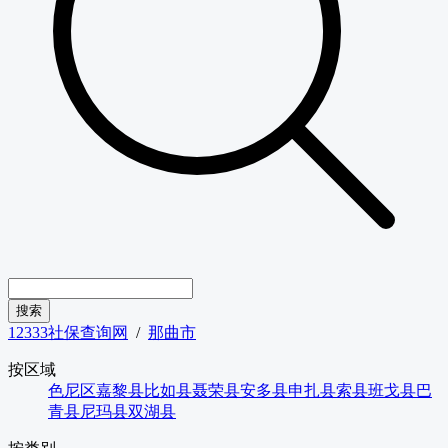
12333社保查询网
/
那曲市
按区域
色尼区
嘉黎县
比如县
聂荣县
安多县
申扎县
索县
班戈县
巴
青县
尼玛县
双湖县