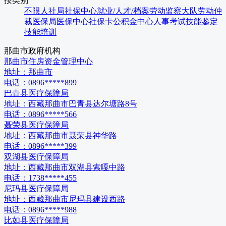
按类别
不限
人社局
社保中心
就业/人才/档案
劳动监察大队
劳动仲
裁
医保局
医保中心
社保卡
公积金中心
人事考试
技能鉴定
技能培训
那曲市
政府机构
那曲市住房资金管理中心
地址：
那曲市
电话：
0896*****899
巴青县医疗保障局
地址：
西藏那曲市巴青县达尔塘路8号
电话：
0896*****566
聂荣县医疗保障局
地址：
西藏那曲市聂荣县神华路
电话：
0896*****399
双湖县医疗保障局
地址：
西藏那曲市双湖县索嘎中路
电话：
1738*****455
尼玛县医疗保障局
地址：
西藏那曲市尼玛县建设西路
电话：
0896*****988
比如县医疗保障局