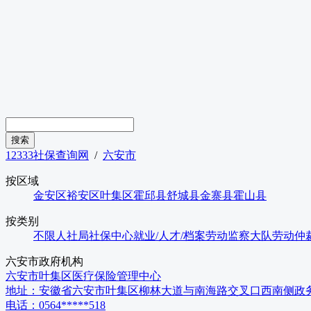
12333社保查询网
/
六安市
按区域
金安区
裕安区
叶集区
霍邱县
舒城县
金寨县
霍山县
按类别
不限
人社局
社保中心
就业/人才/档案
劳动监察大队
劳动仲
六安市
政府机构
六安市叶集区医疗保险管理中心
地址：
安徽省六安市叶集区柳林大道与南海路交叉口西南侧政务
电话：
0564*****518