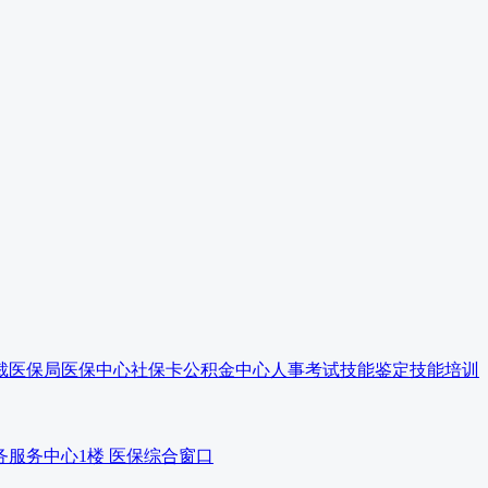
裁
医保局
医保中心
社保卡
公积金中心
人事考试
技能鉴定
技能培训
服务中心1楼 医保综合窗口