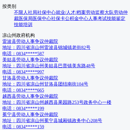
按类别
不限
人社局
社保中心
就业/人才/档案
劳动监察大队
劳动仲
裁
医保局
医保中心
社保卡
公积金中心
人事考试
技能鉴定
技能培训
凉山州
政府机构
雷波县劳动人事争议仲裁院
地址：
四川省凉山州雷波县锦城镇老街82号
电话：
0834*****587
美姑县劳动人事争议仲裁院
地址：
四川省凉山州美姑县巴普镇美东路48号
电话：
0834*****997
甘洛县劳动人事争议仲裁院
地址：
四川省凉山州甘洛县团结南街104号
电话：
0834*****665
越西县劳动人事争议仲裁院
地址：
四川省凉山州越西县果园路253号政务中心一楼
电话：
0834*****199
冕宁县劳动人事争议仲裁院
地址：
四川省凉山州冕宁县城厢镇政务中心208号
电话：
0834*****159