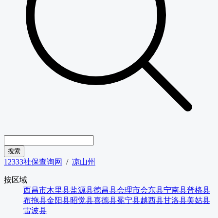
12333社保查询网
/
凉山州
按区域
西昌市
木里县
盐源县
德昌县
会理市
会东县
宁南县
普格县
布拖县
金阳县
昭觉县
喜德县
冕宁县
越西县
甘洛县
美姑县
雷波县