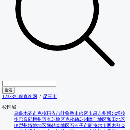
12333社保查询网
/
昆玉市
按区域
乌鲁木齐市
克拉玛依市
吐鲁番市
哈密市
昌吉州
博尔塔拉
州
巴音郭楞州
阿克苏地区
克孜勒苏州
喀什地区
和田地区
伊犁州
塔城地区
阿勒泰地区
石河子市
阿拉尔市
图木舒克