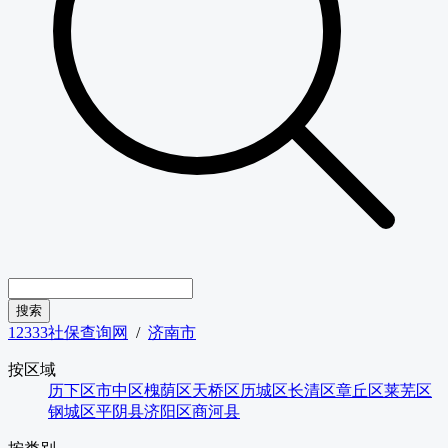
12333社保查询网
/
济南市
按区域
历下区
市中区
槐荫区
天桥区
历城区
长清区
章丘区
莱芜区
钢城区
平阴县
济阳区
商河县