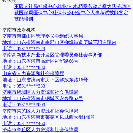
按类别
不限
人社局
社保中心
就业/人才/档案
劳动监察大队
劳动仲
裁
医保局
医保中心
社保卡
公积金中心
人事考试
技能鉴定
技能培训
济南市
政府机构
济南市南部山区管理委员会组织人事局
地址：
山东省济南市南部山区柳埠街道历城三职专院内
电话：
0531*****729
济南高新技术产业开发区管理委员会社会事务部
地址：
山东省济南高新区舜华路66号
电话：
0531*****880
山东省人力资源和社会保障厅
地址：
山东省济南市历下区解放东路16号
电话：
0531*****333
济南市钢城区人力资源和社会保障局
地址：
山东省济南市钢城区永兴路52号
电话：
0531*****009
济南市莱芜区人力资源和社会保障局
地址：
山东省济南市莱芜区凤城西大街148号
电话：
0531*****460
济南市章丘区人力资源和社会保障局