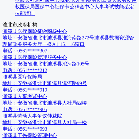
不限
人社局
社保中心
就业/人才/档案
劳动监察大队
劳动仲
裁
医保局
医保中心
社保卡
公积金中心
人事考试
技能鉴定
技能培训
淮北市
政府机构
濉溪县医疗保险征缴稽核中心
地址：
安徽省淮北市濉溪县淮海南路272号濉溪县数据资源管
理局政务服务大厅一楼A1-15、16窗口
电话：
0561*****307
濉溪县医疗保险管理服务中心
地址：
安徽省淮北市濉溪县沱河路105号
电话：
0561*****212
濉溪县医疗保障局
地址：
安徽省淮北市濉溪县溪河路99号
电话：
0561*****919
濉溪县人事考试中心
地址：
安徽省淮北市濉溪县人社局四楼
电话：
0561*****905
濉溪县劳动人事争议仲裁院
地址：
安徽省淮北市濉溪县人社局一楼
电话：
0561*****093
濉溪县工伤保险管理中心