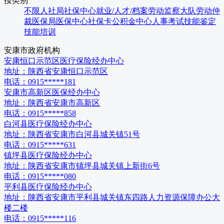
按类别
不限
人社局
社保中心
就业/人才/档案
劳动监察大队
劳动仲
裁
医保局
医保中心
社保卡
公积金中心
人事考试
技能鉴定
技能培训
安康市
政府机构
安康恒口示范区医疗保险经办中心
地址：
陕西省安康恒口示范区
电话：
0915*****181
安康市高新区医保经办中心
地址：
陕西省安康市高新区
电话：
0915*****858
白河县医疗保险经办中心
地址：
陕西省安康市白河县城关镇51号
电话：
0915*****631
镇坪县医疗保险经办中心
地址：
陕西省安康市镇坪县城关镇上新街6号
电话：
0915*****080
平利县医疗保险经办中心
地址：
陕西省安康市平利县城关镇东四路人力资源保障办公大
楼二楼
电话：
0915*****116