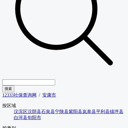
12333社保查询网
/
安康市
按区域
汉滨区
汉阴县
石泉县
宁陕县
紫阳县
岚皋县
平利县
镇坪县
白河县
旬阳市